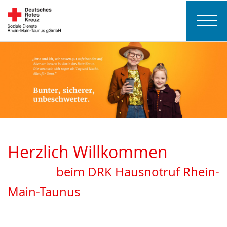
Herzlich Willkommen
beim DRK Hausnotruf Rhein-
Main-Taunus