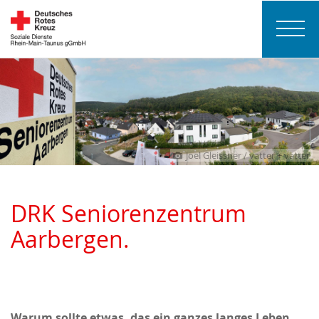
Joel Gleissner / vatter + vatter
DRK Seniorenzentrum
Aarbergen.
Warum sollte etwas, das ein ganzes langes
Leben